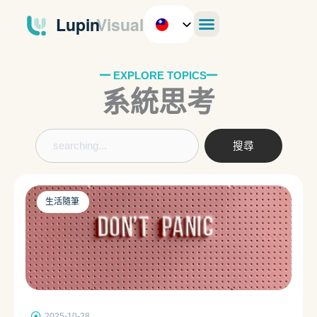
跳
至
主
要
內
━ EXPLORE TOPICS━
系統思考
容
搜
搜尋
尋
生活隨筆
2025-10-28