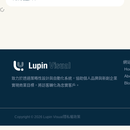
網
Ho
Ab
致力於透過策略性設計與自動化系統，協助個人品牌與新創企業
Bl
實現商業目標，將訪客轉化為忠實客戶。
Copyright © 2026 Lupin Visual
隱私權政策