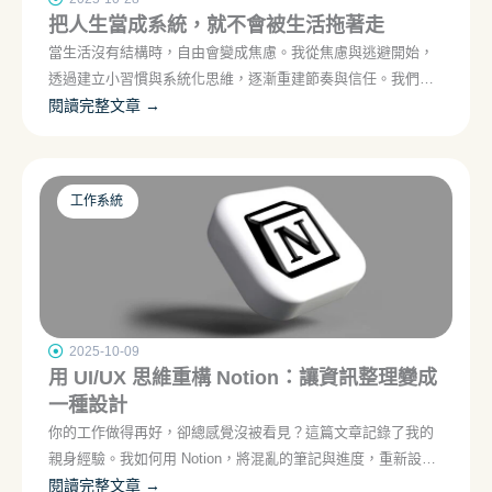
把人生當成系統，就不會被生活拖著走
當生活沒有結構時，自由會變成焦慮。我從焦慮與逃避開始，
透過建立小習慣與系統化思維，逐漸重建節奏與信任。我們不
談自律，來談「如何讓生活有迴路」，讓焦慮能被設計、被安
閱讀完整文章 →
放。
工作系統
2025-10-09
用 UI/UX 思維重構 Notion：讓資訊整理變成
一種設計
你的工作做得再好，卻總感覺沒被看見？這篇文章記錄了我的
親身經驗。我如何用 Notion，將混亂的筆記與進度，重新設計
成能整合專案、學習與輸出的個人系統。
閱讀完整文章 →