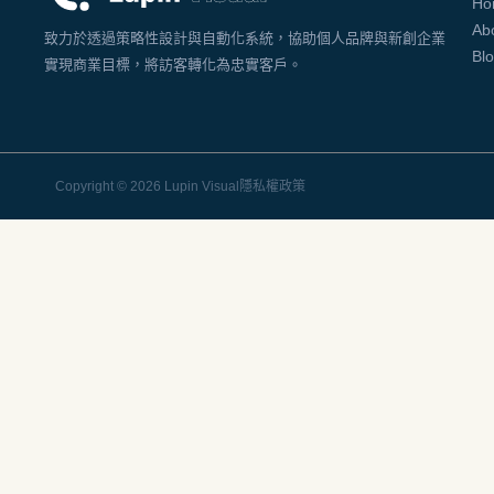
Ho
Ab
致力於透過策略性設計與自動化系統，協助個人品牌與新創企業
Bl
實現商業目標，將訪客轉化為忠實客戶。
Copyright © 2026 Lupin Visual
隱私權政策