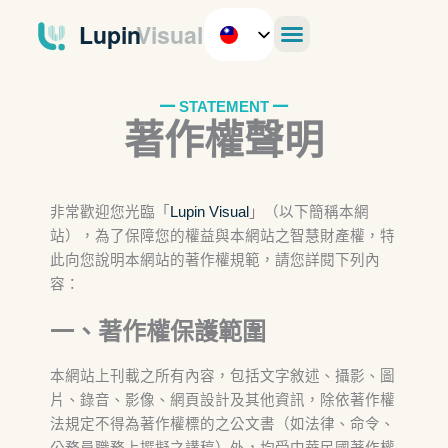
跳
至
主
要
內
━ STATEMENT ━
著作權聲明​
容
非常歡迎您光臨「
Lupin Visual
」（以下簡稱本網
站），為了保障您的權益與本網站之智慧財產權，特
此向您說明本網站的著作權規範，請您詳閱下列內
容：
一、著作權保護範圍
本網站上刊載之所有內容，包括文字敘述、攝影、圖
片、錄音、影像、網頁設計及其他資訊，除依著作權
法規定不得為著作權標的之公文書（如法律、命令、