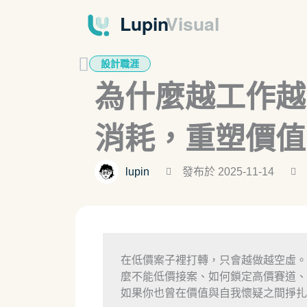
跳
至
主
要
設計職涯
內
為什麼越工作越
容
消耗，重塑價值
lupin
發布於 2025-11-14
在低價案子裡打轉，只會越做越空虛。
麼不能低價接案、如何鎖定高價賽道、
如果你也曾在價值與自我懷疑之間掙扎